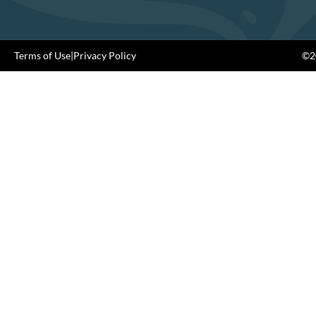
Terms of Use
|
Privacy Policy
©20