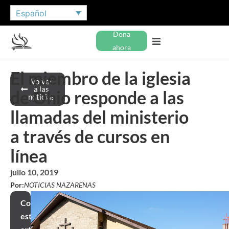
Español
Dona
ahora
El miembro de la iglesia
Volver
a las
de Ohio responde a las
noticias
llamadas del ministerio
a través de cursos en
línea
julio 10, 2019
Por:
NOTICIAS NAZARENAS
Compartir
este