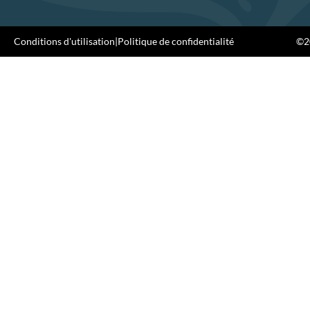
Conditions d'utilisation
|
Politique de confidentialité
©20