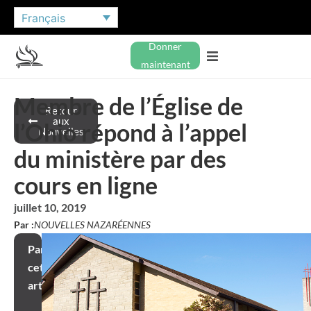
Français
Donner
maintenant
Membre de l’Église de
Retour
aux
l’Ohio répond à l’appel
Nouvelles
du ministère par des
cours en ligne
juillet 10, 2019
Par :
NOUVELLES NAZARÉENNES
Partager
cet
article