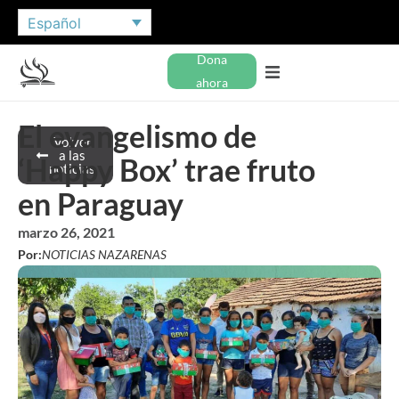
Español
Dona
ahora
El evangelismo de
Volver
a las
‘Happy Box’ trae fruto
noticias
en Paraguay
marzo 26, 2021
Por:
NOTICIAS NAZARENAS