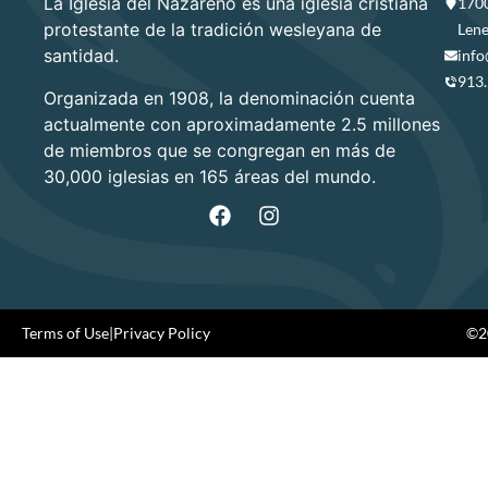
La Iglesia del Nazareno es una iglesia cristiana
1700
protestante de la tradición wesleyana de
Lene
santidad.
info
913
Organizada en 1908, la denominación cuenta
actualmente con aproximadamente 2.5 millones
de miembros que se congregan en más de
30,000 iglesias en 165 áreas del mundo.
Terms of Use
|
Privacy Policy
©20