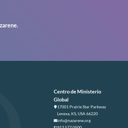
zarene.
Centro de Ministerio
Global
17001 Prairie Star Parkway
Lenexa, KS, USA 66220
info@nazarene.org
913.577.0500