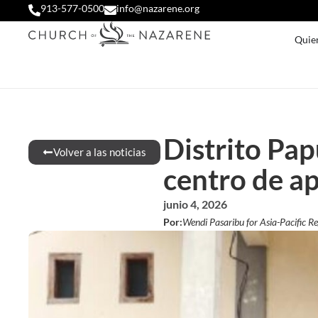
913-577-0500
info@nazarene.org
Quie
Distrito Pap
Volver a las noticias
centro de a
junio 4, 2026
Por:
Wendi Pasaribu for Asia-Pacific R