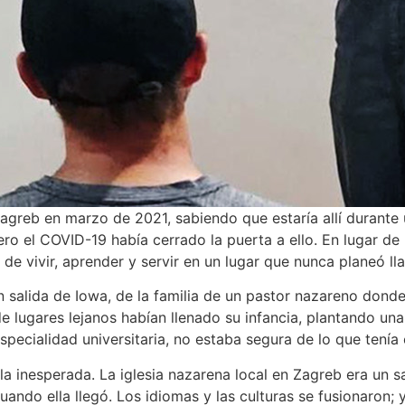
Zagreb en marzo de 2021, sabiendo que estaría allí durante u
ero el COVID-19 había cerrado la puerta a ello. En lugar de
de vivir, aprender y servir en un lugar que nunca planeó ll
n salida de Iowa, de la familia de un pastor nazareno dond
de lugares lejanos habían llenado su infancia, plantando un
ecialidad universitaria, no estaba segura de lo que tenía e
la inesperada. La iglesia nazarena local en Zagreb era un s
uando ella llegó. Los idiomas y las culturas se fusionaron; 