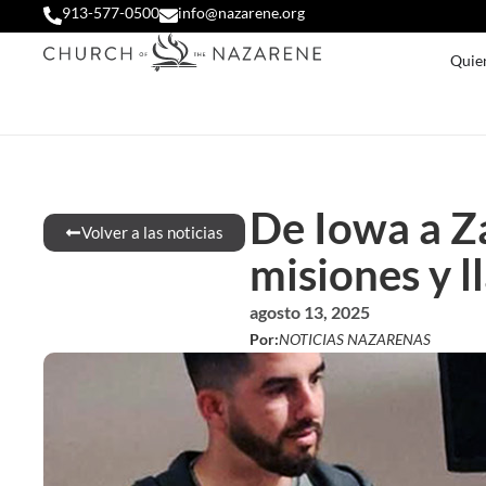
913-577-0500
info@nazarene.org
Quie
De Iowa a Za
Volver a las noticias
misiones y 
agosto 13, 2025
Por:
NOTICIAS NAZARENAS