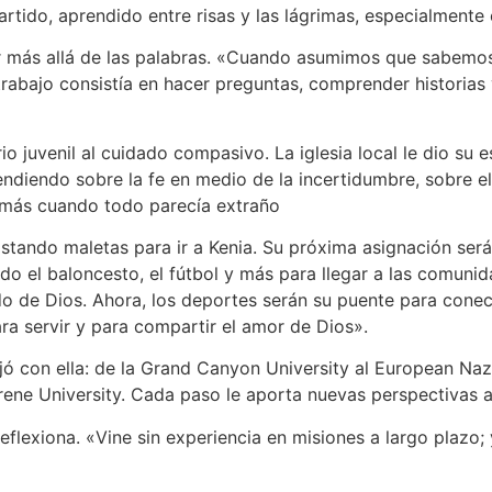
rtido, aprendido entre risas y las lágrimas, especialmente 
r más allá de las palabras. «Cuando asumimos que sabemos 
 trabajo consistía en hacer preguntas, comprender historias
o juvenil al cuidado compasivo. La iglesia local le dio su e
rendiendo sobre la fe en medio de la incertidumbre, sobre
emás cuando todo parecía extraño
listando maletas para ir a Kenia. Su próxima asignación será
do el baloncesto, el fútbol y más para llegar a las comuni
do de Dios. Ahora, los deportes serán su puente para conec
ara servir y para compartir el amor de Dios».
jó con ella: de la Grand Canyon University al European Na
rene University. Cada paso le aporta nuevas perspectivas a 
reflexiona. «Vine sin experiencia en misiones a largo plazo