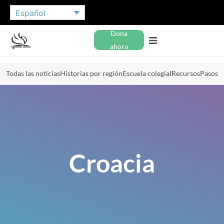
Español
Dona
ahora
Todas las noticias
Historias por región
Escuela colegial
Recursos
Pasos
Croacia