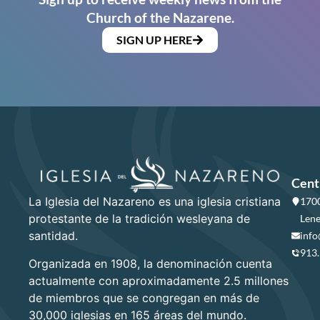
Church of the Nazarene.
SIGN UP HERE
Cent
La Iglesia del Nazareno es una iglesia cristiana
1700
protestante de la tradición wesleyana de
Lene
santidad.
info
913
Organizada en 1908, la denominación cuenta
actualmente con aproximadamente 2.5 millones
de miembros que se congregan en más de
30,000 iglesias en 165 áreas del mundo.