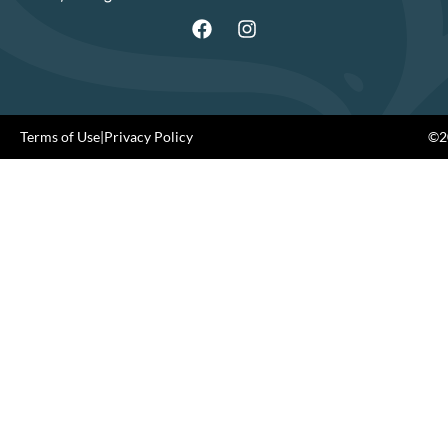
Terms of Use
|
Privacy Policy
©20