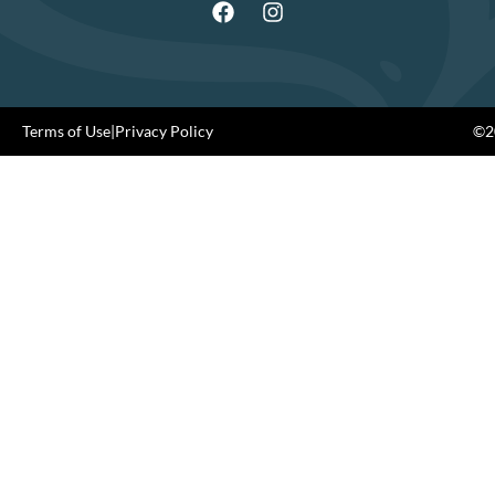
Terms of Use
|
Privacy Policy
©20