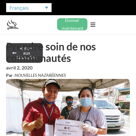
Français
Donner
maintenant
Prendre soin de nos
Retour
aux
communautés
Nouvelles
avril 2, 2020
Par :
NOUVELLES NAZARÉENNES