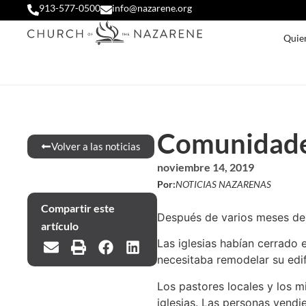
913-577-0500
info@nazarene.org
Quie
Comunidades
Volver a las noticias
noviembre 14, 2019
Por:
NOTICIAS NAZARENAS
Compartir este
Después de varios meses de t
artículo
Las iglesias habían cerrado
necesitaba remodelar su edif
Los pastores locales y los mi
iglesias. Las personas vendi