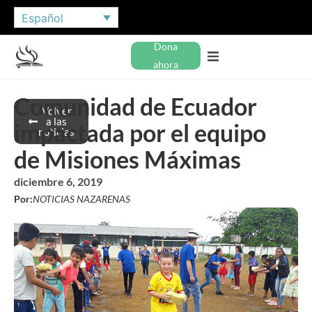
Español
Dona
ahora
Comunidad de Ecuador
Volver
a las
impactada por el equipo
noticias
de Misiones Máximas
diciembre 6, 2019
Por:
NOTICIAS NAZARENAS