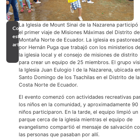
La Iglesia de Mount Sinai de la Nazarena participó
Compartir
el primer viaje de Misiones Máximas del Distrito de
este
Montaña Norte de Ecuador. La iglesia es pastorea
artículo
por Hernán Puga que trabajó con los ministerios d
la iglesia local y el consejo de misiones de distrito
para crear un equipo de 25 miembros. El grupo vis
la Iglesia Juan Eulogio I de la Nazarena, ubicada e
Santo Domingo de los Tsachilas en el Distrito de la
Costa Norte de Ecuador.
El evento comenzó con actividades recreativas pa
los niños en la comunidad, y aproximadamente 90
niños participaron. En la tarde, el equipo limpió un
parque cerca de la iglesia mientras el equipo de
evangelismo compartió el mensaje de salvación c
las personas que pasaban por allí.