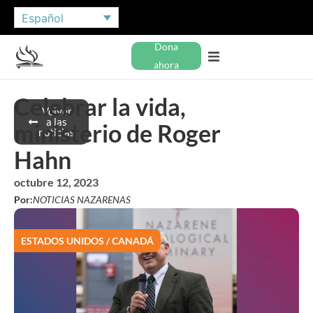
Español
Dona
ahora
Celebrar la vida,
Volver
a las
ministerio de Roger
noticias
Hahn
octubre 12, 2023
Por:
NOTICIAS NAZARENAS
ESTADOS UNIDOS / CANADÁ