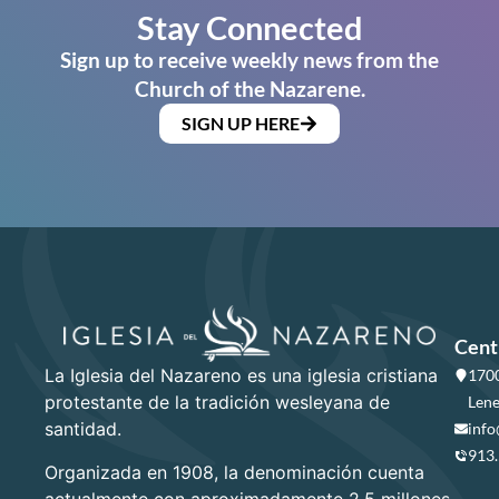
Stay Connected
Sign up to receive weekly news from the
Church of the Nazarene.
SIGN UP HERE
Cent
La Iglesia del Nazareno es una iglesia cristiana
1700
protestante de la tradición wesleyana de
Lene
santidad.
info
913
Organizada en 1908, la denominación cuenta
actualmente con aproximadamente 2.5 millones