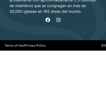
de miembros que se congregan en más de
30,000 iglesias en 165 áreas del mundo.
Terms of Use
|
Privacy Policy
©20