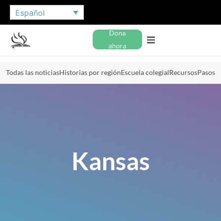
Español
Dona
ahora
Todas las noticias
Historias por región
Escuela colegial
Recursos
Pasos
Kansas