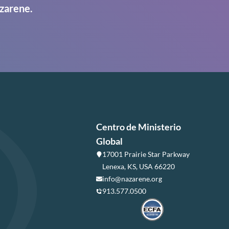
zarene.
Centro de Ministerio
Global
17001 Prairie Star Parkway
Lenexa, KS, USA 66220
info@nazarene.org
913.577.0500