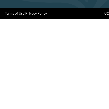
Terms of Use
|
Privacy Policy
©20