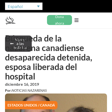
Español
Dona
ahora
Búsqueda de la
Volver
a las
nazarena canadiense
noticias
desaparecida detenida,
esposa liberada del
hospital
diciembre 16, 2019
Por:
NOTICIAS NAZARENAS
ESTADOS UNIDOS / CANADÁ