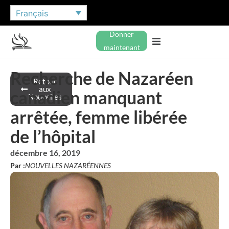
Français
Donner
maintenant
Recherche de Nazaréen
Retour
aux
canadien manquant
Nouvelles
arrêtée, femme libérée
de l’hôpital
décembre 16, 2019
Par :
NOUVELLES NAZARÉENNES