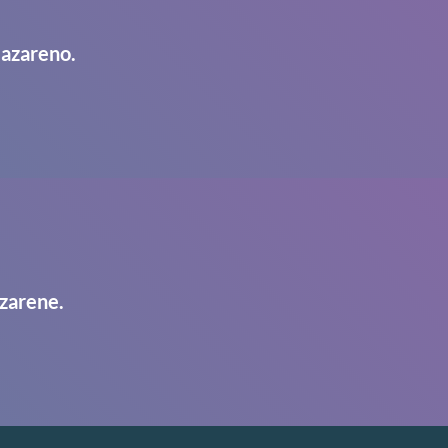
Nazareno.
zarene.