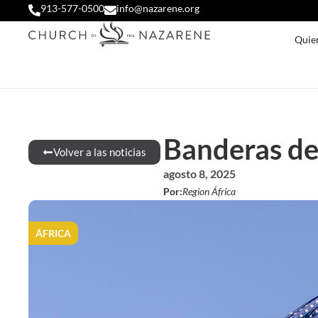
913-577-0500
info@nazarene.org
Quie
Banderas de
Volver a las noticias
agosto 8, 2025
Por:
Region África
ÁFRICA