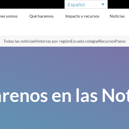
Español
nes somos
Qué hacemos
Impacto y recursos
Noticias
Todas las noticias
Historias por región
Escuela colegial
Recursos
Pasos
renos en las Not