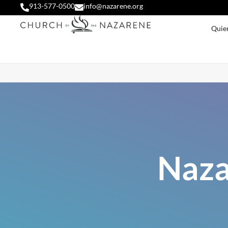
913-577-0500
info@nazarene.org
Quie
Naza