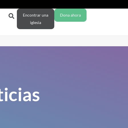
Encontrar una
Dona ahora
iglesia
icias