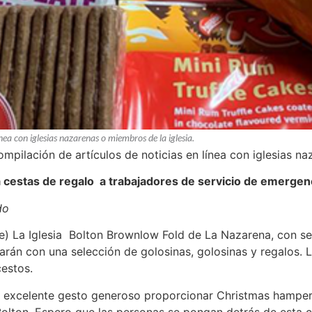
nea con iglesias nazarenas o miembros de la iglesia.
ompilación de artículos de noticias en línea con iglesias na
na cestas de regalo a trabajadores de servicio de emergen
do
re) La Iglesia Bolton Brownlow Fold de La Nazarena, con se
enarán con una selección de golosinas, golosinas y regalos. 
estos.
é excelente gesto generoso proporcionar Christmas hampers
Bolton. Espero que las personas se pongan detrás de esta co