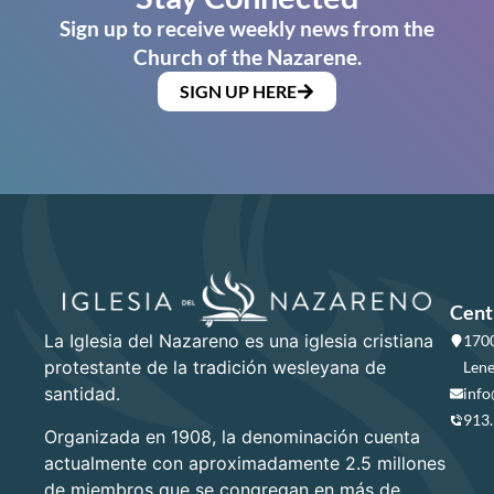
Sign up to receive weekly news from the
Church of the Nazarene.
SIGN UP HERE
Cent
La Iglesia del Nazareno es una iglesia cristiana
1700
protestante de la tradición wesleyana de
Lene
santidad.
info
913
Organizada en 1908, la denominación cuenta
actualmente con aproximadamente 2.5 millones
de miembros que se congregan en más de