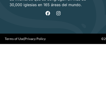
30,000 iglesias en 165 áreas del mundo.
Terms of Use
|
Privacy Policy
©20