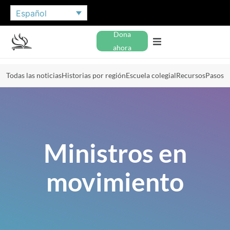
Español
Dona
ahora
Todas las noticias
Historias por región
Escuela colegial
Recursos
Pasos
Ministros en
movimiento