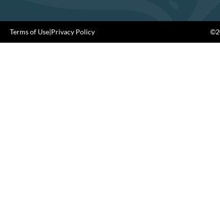
Terms of Use
|
Privacy Policy
©20