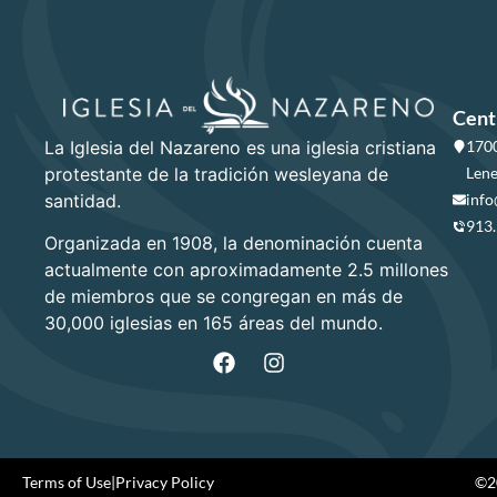
Cent
La Iglesia del Nazareno es una iglesia cristiana
1700
protestante de la tradición wesleyana de
Lene
santidad.
info
913
Organizada en 1908, la denominación cuenta
actualmente con aproximadamente 2.5 millones
de miembros que se congregan en más de
30,000 iglesias en 165 áreas del mundo.
Terms of Use
|
Privacy Policy
©20