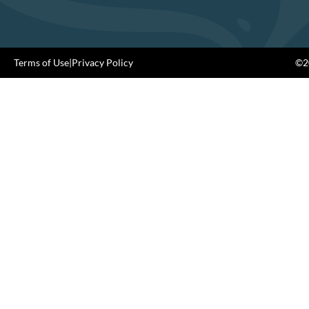
Terms of Use
|
Privacy Policy
©20