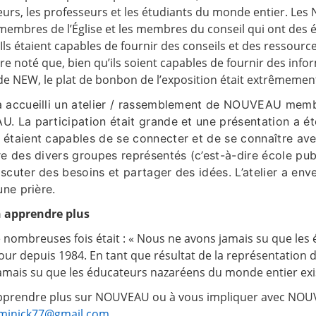
eurs, les professeurs et les étudiants du monde entier. L
s membres de l’Église et les membres du conseil qui ont des 
Ils étaient capables de fournir des conseils et des ressour
être noté que, bien qu’ils soient capables de fournir des info
r de NEW, le plat de bonbon de l’exposition était extrêmemen
 accueilli un atelier / rassemblement de NOUVEAU membr
 La participation était grande et une présentation a été f
taient capables de se connecter et de se connaître avec
e des divers groupes représentés (c’est-à-dire école publi
cuter des besoins et partager des idées. L’atelier a en
une prière.
n apprendre plus
ombreuses fois était : « Nous ne avons jamais su que les 
r depuis 1984. En tant que résultat de la représentation 
amais su que les éducateurs nazaréens du monde entier exi
 apprendre plus sur NOUVEAU ou à vous impliquer avec NOUVE
minick77@gmail.com
.