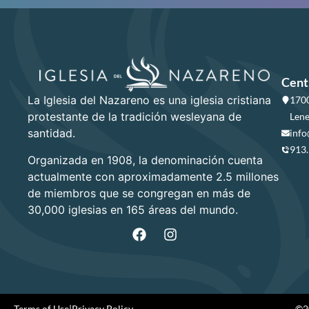
Cent
La Iglesia del Nazareno es una iglesia cristiana
1700
protestante de la tradición wesleyana de
Lene
santidad.
info
913
Organizada en 1908, la denominación cuenta
actualmente con aproximadamente 2.5 millones
de miembros que se congregan en más de
30,000 iglesias en 165 áreas del mundo.
Terms of Use
|
Privacy Policy
©20