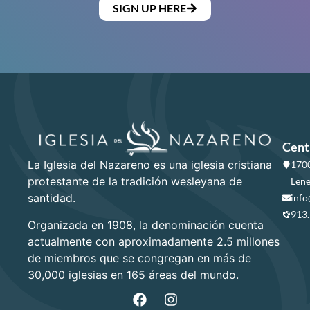
SIGN UP HERE
Cent
La Iglesia del Nazareno es una iglesia cristiana
1700
protestante de la tradición wesleyana de
Lene
santidad.
info
913
Organizada en 1908, la denominación cuenta
actualmente con aproximadamente 2.5 millones
de miembros que se congregan en más de
30,000 iglesias en 165 áreas del mundo.