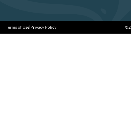
Terms of Use
|
Privacy Policy
©20