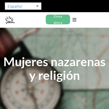
Español
Dona
ahora
Mujeres nazarenas
y religión