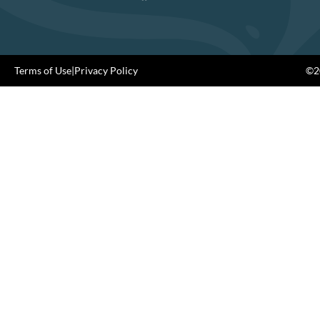
Terms of Use
|
Privacy Policy
©20