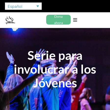
Español
Dona
ahora
Serie para
involucrar a los
Jóvenes