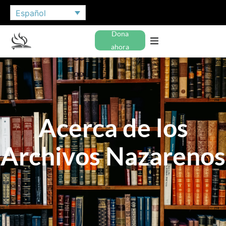
Español
Dona
ahora
Acerca de los
Archivos Nazarenos