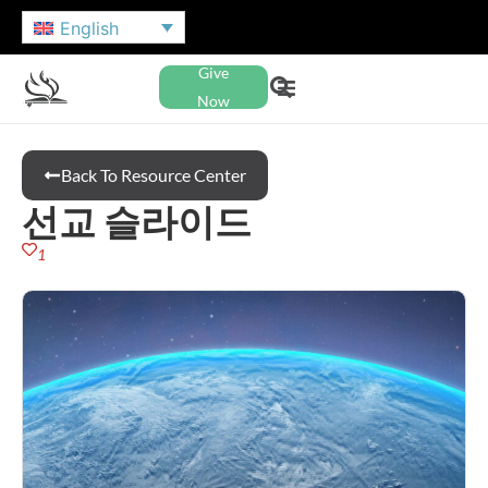
English
Give
Now
Back To Resource Center
선교 슬라이드
1