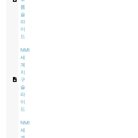
름
슬
라
이
드
NMI
세
계
지
구
슬
라
이
드
NMI
세
계