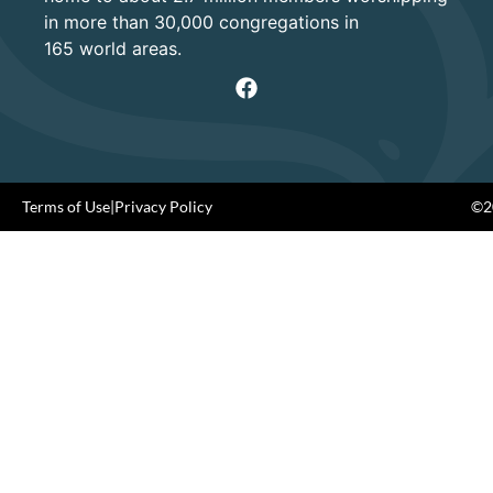
in more than 30,000 congregations in
165 world areas.
Terms of Use
|
Privacy Policy
©20