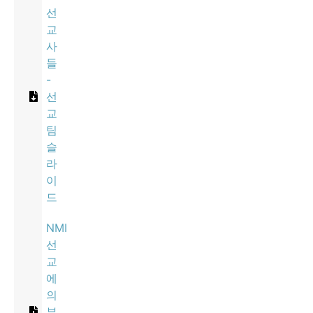
선
교
사
들
-
선
교
팀
슬
라
이
드
NMI
선
교
에
의
부