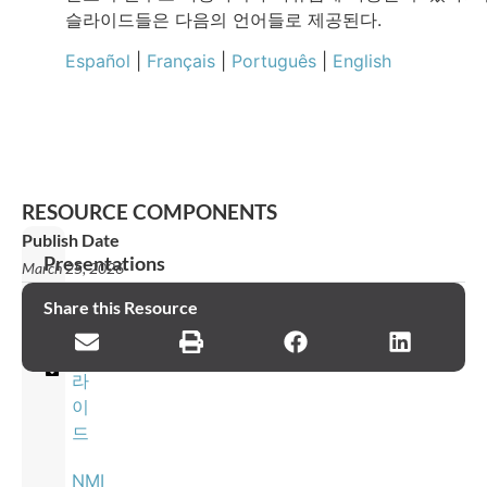
슬라이드들은 다음의 언어들로 제공된다.
Español
|
Français
|
Português
|
English
RESOURCE COMPONENTS
Publish Date
Presentations
March 25, 2026
NMI
Share this Resource
WEF
슬
라
이
드
NMI