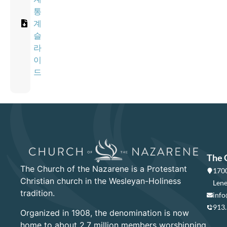
통
계
슬
라
이
드
The 
The Church of the Nazarene is a Protestant
1700
Christian church in the Wesleyan-Holiness
Lene
tradition.
info
913
Organized in 1908, the denomination is now
home to about 2.7 million members worshipping