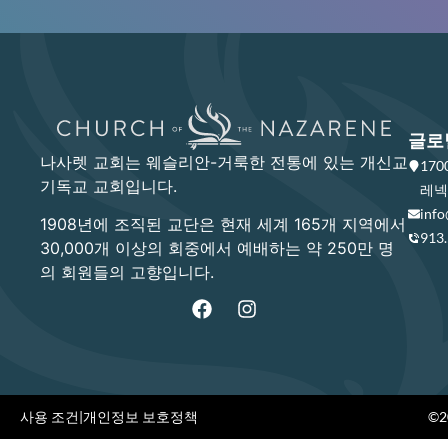
글로
나사렛 교회는 웨슬리안-거룩한 전통에 있는 개신교
17
기독교 교회입니다.
레넥사
info
1908년에 조직된 교단은 현재 세계 165개 지역에서
913
30,000개 이상의 회중에서 예배하는 약 250만 명
의 회원들의 고향입니다.
사용 조건
|
개인정보 보호정책
©20