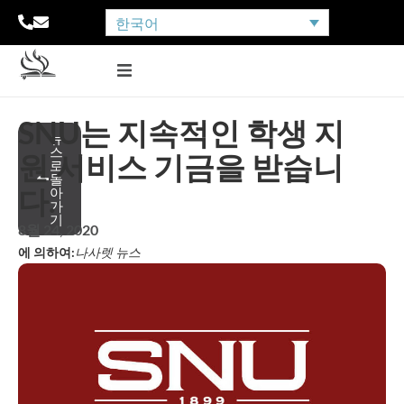
한국어
SNU는 지속적인 학생 지
뉴
스
원 서비스 기금을 받습니
로
돌
다.
아
가
기
8월 24, 2020
에 의하여:
나사렛 뉴스