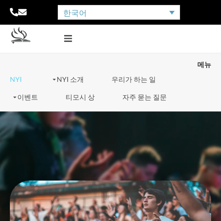
한국어
메뉴
NYI
NYI 소개
우리가 하는 일
이벤트
티모시 상
자주 묻는 질문
나사렛 청소년 인터내셔
널