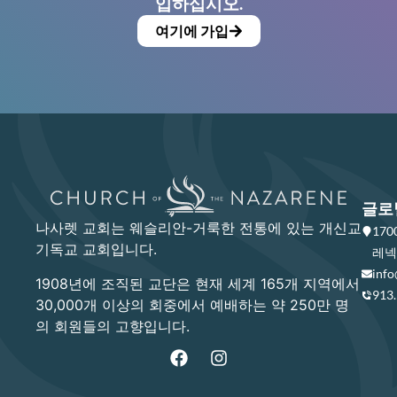
입하십시오.
여기에 가입
글로
나사렛 교회는 웨슬리안-거룩한 전통에 있는 개신교
17
기독교 교회입니다.
레넥사
info
1908년에 조직된 교단은 현재 세계 165개 지역에서
913
30,000개 이상의 회중에서 예배하는 약 250만 명
의 회원들의 고향입니다.