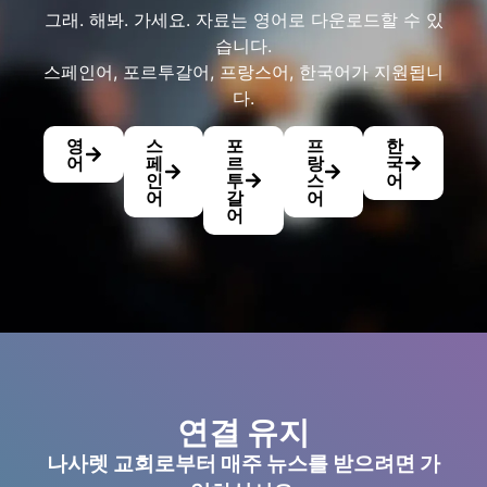
그래. 해봐. 가세요. 자료는 영어로 다운로드할 수 있
습니다.
스페인어, 포르투갈어, 프랑스어, 한국어가 지원됩니
다.
영
스
포
프
한
어
페
르
랑
국
인
투
스
어
어
갈
어
어
연결 유지
나사렛 교회로부터 매주 뉴스를 받으려면 가