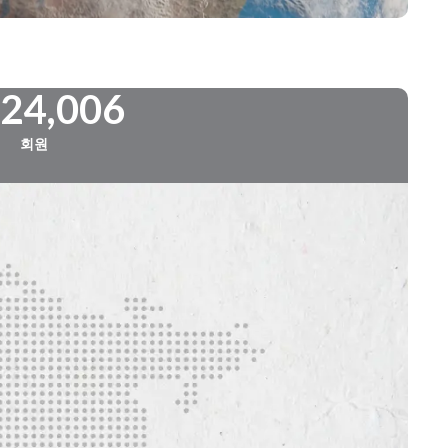
724,006
회원