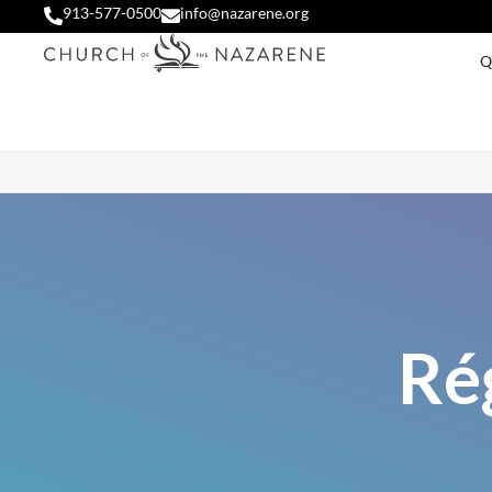
913-577-0500
info@nazarene.org
Q
Ré