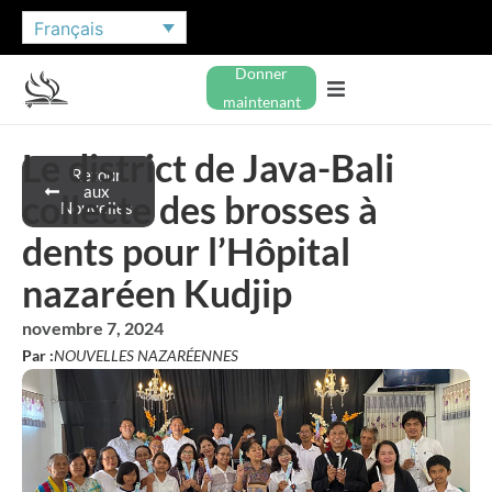
Français
Donner
maintenant
Le district de Java-Bali
Retour
aux
collecte des brosses à
Nouvelles
dents pour l’Hôpital
nazaréen Kudjip
novembre 7, 2024
Par :
NOUVELLES NAZARÉENNES