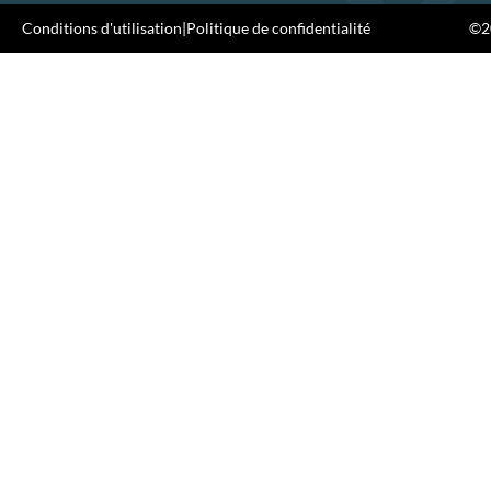
Conditions d'utilisation
|
Politique de confidentialité
©20