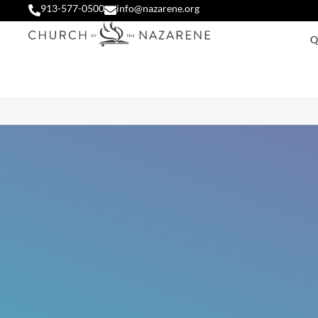
913-577-0500
info@nazarene.org
Q