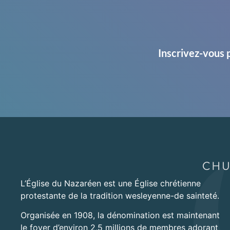
Inscrivez-vous 
L’Église du Nazaréen est une Église chrétienne
protestante de la tradition wesleyenne-de sainteté.
Organisée en 1908, la dénomination est maintenant
le foyer d’environ 2,5 millions de membres adorant