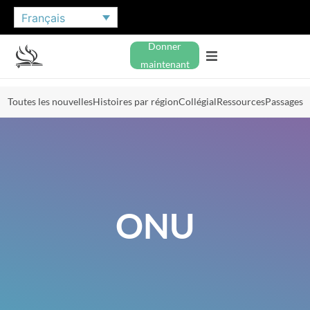
Français
Donner
maintenant
Toutes les nouvelles
Histoires par région
Collégial
Ressources
Passages
ONU