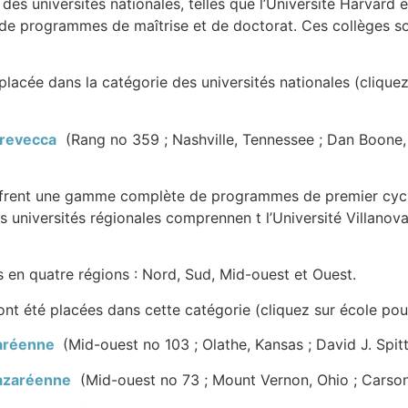
des universités nationales, telles que l’Université Harvard
 de programmes de maîtrise et de doctorat. Ces collèges 
lacée dans la catégorie des universités nationales (cliquez
Trevecca
(Rang no 359 ; Nashville, Tennessee ; Dan Boone,
offrent une gamme complète de programmes de premier cycl
niversités régionales comprennen t l’Université Villanova, la
 en quatre régions : Nord, Sud, Mid-ouest et Ouest.
ont été placées dans cette catégorie (cliquez sur école po
aréenne
(Mid-ouest no 103 ; Olathe, Kansas ; David J. Spitt
azaréenne
(Mid-ouest no 73 ; Mount Vernon, Ohio ; Carso