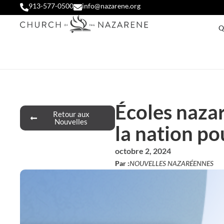
913-577-0500
info@nazarene.org
Q
Écoles nazar
Retour aux
Nouvelles
la nation p
octobre 2, 2024
Par :
NOUVELLES NAZARÉENNES