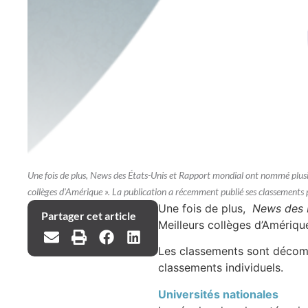
Une fois de plus, News des États-Unis et Rapport mondial ont nommé plusie
collèges d'Amérique ». La publication a récemment publié ses classements
Une fois de plus,
News des É
Partager cet article
Meilleurs collèges d’Amériqu
Les classements sont décomp
classements individuels.
Universités nationales