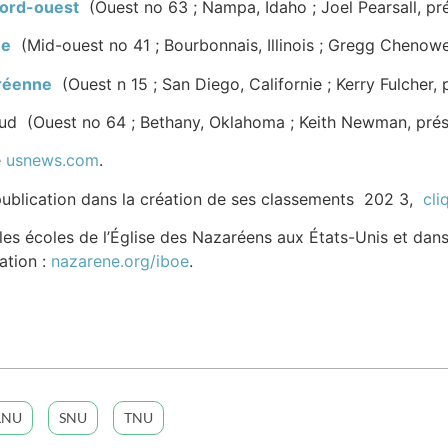
nord-ouest
(Ouest no 63 ; Nampa, Idaho ; Joel Pearsall, pr
ne
(Mid-ouest no 41 ; Bourbonnais, Illinois ; Gregg Chenowe
aréenne
(Ouest n 15 ; San Diego, Californie ; Kerry Fulcher, 
ud (Ouest no 64 ; Bethany, Oklahoma ; Keith Newman, prés
e
usnews.com
.
publication dans la création de ses classements 202 3,
cli
les écoles de l’Église des Nazaréens aux États-Unis et dans
ation :
nazarene.org/iboe
.
LNU
SNU
TNU