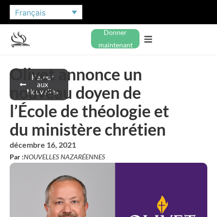
Français
Donner
maintenant
Olivet annonce un
Retour
aux
nouveau doyen de
Nouvelles
l’École de théologie et
du ministère chrétien
décembre 16, 2021
Par :
NOUVELLES NAZARÉENNES