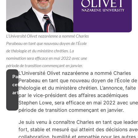
L'Université Olivet nazaréenne a nommé Charles
Perabeau en tant que nouveau doyen de l'École
de théologie et du ministère chrétien. La
nomination sera efficace en mai 2022 avec une
période de transition commençant en janvier.
L’Université Olivet nazaréenne a nommé Charles
Partager
Perabeau en tant que nouveau doyen de l’École de
cet
théologie et du ministère chrétien. L’annonce, faite
article
par le vice-président des affaires académiques
Stephen Lowe, sera efficace en mai 2022 avec une
période de transition commençant en janvier.
Je suis venu à connaître Charles en tant que leader
fort, stable et mesuré qui atteint des décisions ave
collaboration, humilité et empathie pour les autres 