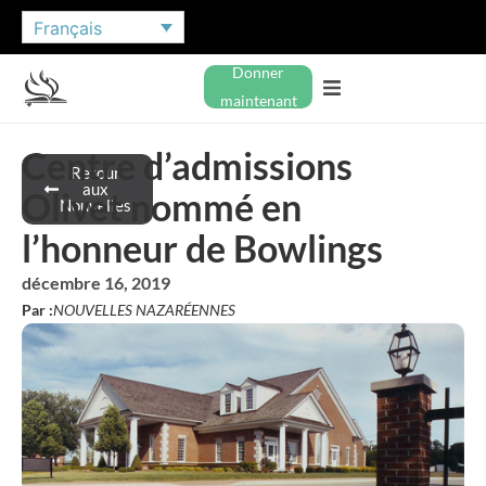
Français
Donner
maintenant
Centre d’admissions
Retour
aux
Olivet nommé en
Nouvelles
l’honneur de Bowlings
décembre 16, 2019
Par :
NOUVELLES NAZARÉENNES