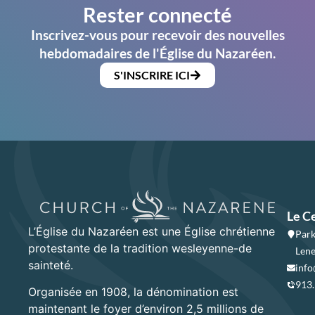
Rester connecté
Inscrivez-vous pour recevoir des nouvelles
hebdomadaires de l'Église du Nazaréen.
S'INSCRIRE ICI
Le C
L’Église du Nazaréen est une Église chrétienne
Park
protestante de la tradition wesleyenne-de
Lene
sainteté.
info
913
Organisée en 1908, la dénomination est
maintenant le foyer d’environ 2,5 millions de