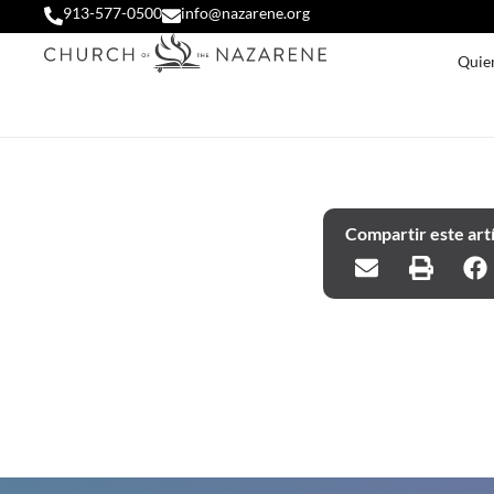
913-577-0500
info@nazarene.org
Quie
Compartir este art