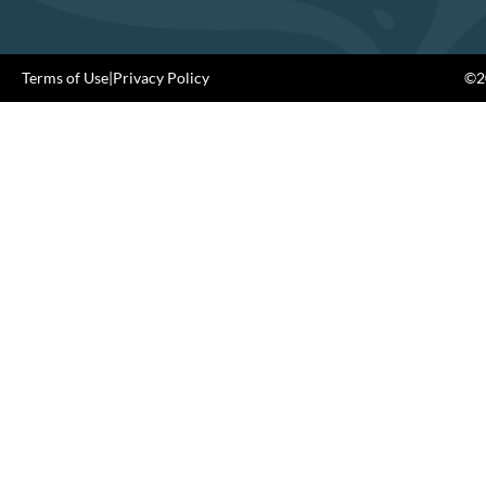
Terms of Use
|
Privacy Policy
©20