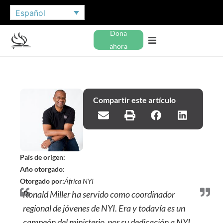
Español
Dona
ahora
Compartir este artículo
País de origen:
Año otorgado:
Otorgado por:
África NYI
Ronald Miller ha servido como coordinador
regional de jóvenes de NYI. Era y todavía es un
campeón del ministerio por su dedicación a NYI