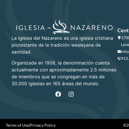
Cent
La Iglesia del Nazareno es una iglesia cristiana
1700
protestante de la tradición wesleyana de
Lene
santidad.
info
913
Organizada en 1908, la denominación cuenta
actualmente con aproximadamente 2.5 millones
de miembros que se congregan en más de
30,000 iglesias en 165 áreas del mundo.
Terms of Use
|
Privacy Policy
©20