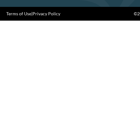
Terms of Use
|
Privacy Policy
©20