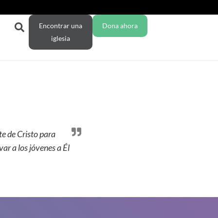
Encontrar una
Dona ahora
iglesia
te de Cristo para
var a los jóvenes a Él