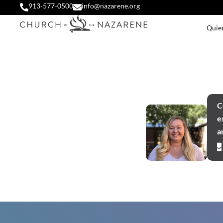
913-577-0500
info@nazarene.org
Quie
C
e
a