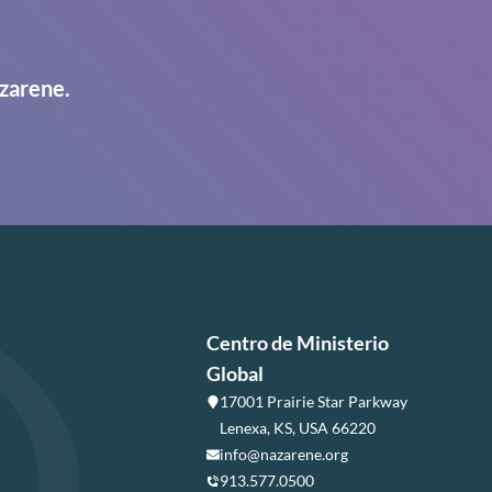
zarene.
Centro de Ministerio
Global
17001 Prairie Star Parkway
Lenexa, KS, USA 66220
info@nazarene.org
913.577.0500