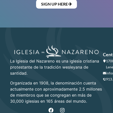
SIGN UP HERE
Cent
La Iglesia del Nazareno es una iglesia cristiana
1700
protestante de la tradición wesleyana de
Lene
santidad.
info
913
Organizada en 1908, la denominación cuenta
actualmente con aproximadamente 2.5 millones
de miembros que se congregan en más de
30,000 iglesias en 165 áreas del mundo.