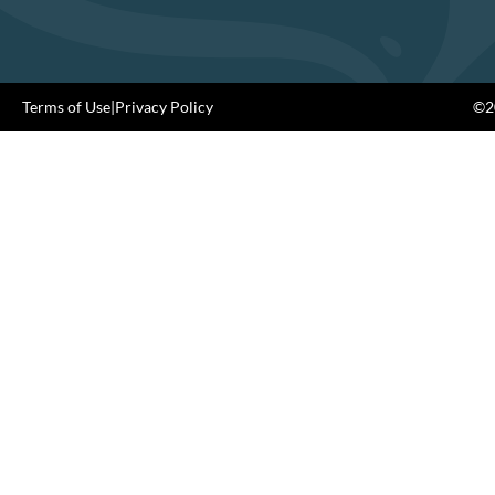
Terms of Use
|
Privacy Policy
©20