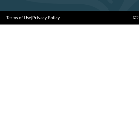
Terms of Use
|
Privacy Policy
©20