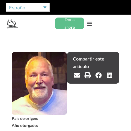
Español
Dona
ahora
Compartir este
artículo
País de origen:
Año otorgado: