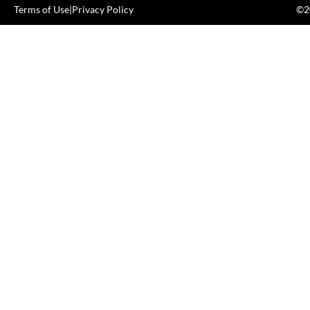
Terms of Use
|
Privacy Policy
©20