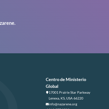
zarene.
Centro de Ministerio
Global
17001 Prairie Star Parkway
Lenexa, KS, USA 66220
info@nazarene.org