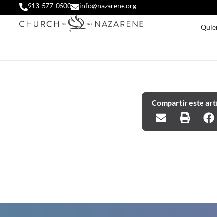
913-577-0500
info@nazarene.org
Quie
Compartir este art