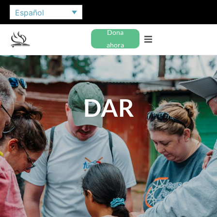
Español
Dona
ahora
DAR