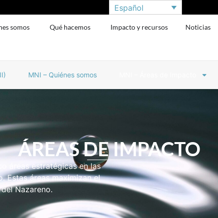
Español
nes somos
Qué hacemos
Impacto y recursos
Noticias
I)
MNI – Quiénes somos
MNI – Áreas de Impacto
ÁREAS DE IMPACTO
o áreas estratégicas en las
o. Estas áreas maximizan el
a del Nazareno.