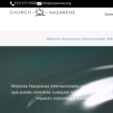
913-577-0500
info@nazarene.org
Quie
Misiones Nazarenas Internacionales (MN
Misiones Nazarenas Internacionales se enfoca en cinc
que puede centrarse cualquier iglesia local del mund
impacto misionero a través de la Iglesi