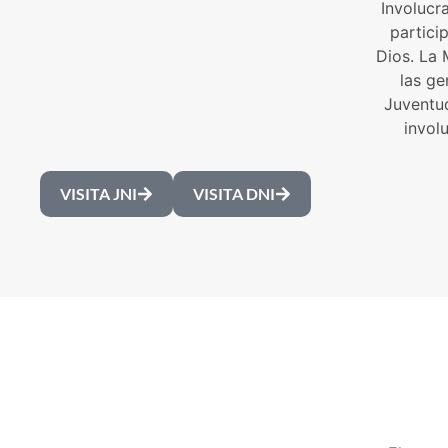
Involucr
partici
Dios. La 
las ge
Juventud
invol
VISITA JNI
VISITA DNI