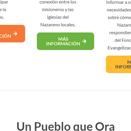
cipar
conexión entre los
Informar a o
e la
misioneros y las
necesidades
s.
iglesias del
sobre cómo l
Nazareno locales.
Nazare
respondien
CIÓN
MÁS
del Fond
INFORMACIÓN
Evangelizac
M
INFOR
Un Pueblo que Ora