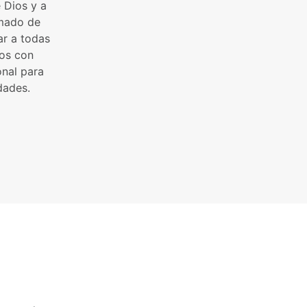
 Dios y a
amado de
ar a todas
mos con
onal para
dades.