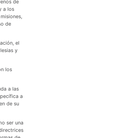
renos de
 a los
 misiones,
so de
ación, el
lesias y
n los
da a las
specífica a
en de su
mo ser una
directrices
formas de