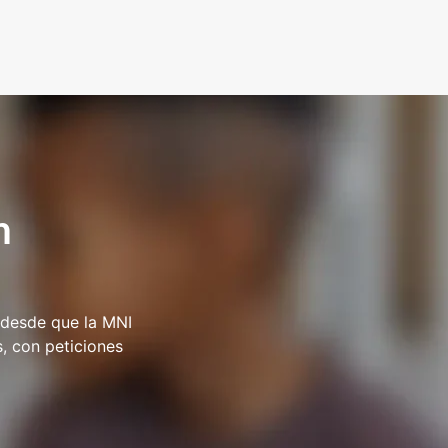
n
 desde que la MNI
s, con peticiones