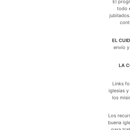
El prog
todo 
jubilados
cont
EL CUI
envío y
LA 
Links f
iglesias y
los mis
Los recur
buena igle
para tra