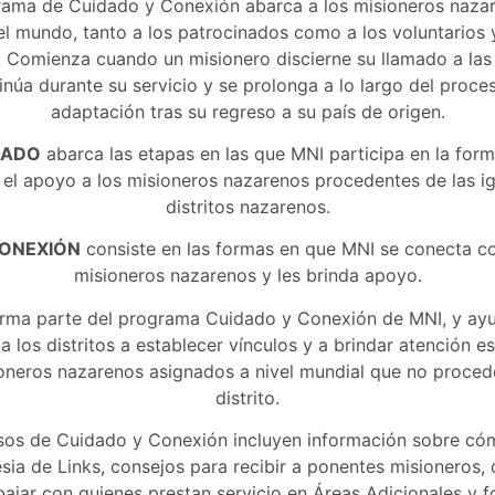
rama de Cuidado y Conexión abarca a los misioneros naza
el mundo, tanto a los patrocinados como a los voluntarios y
. Comienza cuando un misionero discierne su llamado a las
inúa durante su servicio y se prolonga a lo largo del proce
adaptación tras su regreso a su país de origen.
DADO
abarca las etapas en las que MNI participa en la form
 el apoyo a los misioneros nazarenos procedentes de las ig
distritos nazarenos.
CONEXIÓN
consiste en las formas en que MNI se conecta co
misioneros nazarenos y les brinda apoyo.
orma parte del programa Cuidado y Conexión de MNI, y ayu
 a los distritos a establecer vínculos y a brindar atención e
ioneros nazarenos asignados a nivel mundial que no proced
distrito.
sos de Cuidado y Conexión incluyen información sobre có
sia de Links, consejos para recibir a ponentes misioneros, 
bajar con quienes prestan servicio en Áreas Adicionales y 